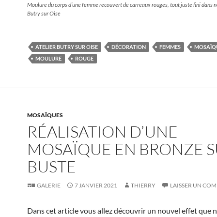
Moulure du corps d’une femme recouvert de carreaux rouges, tout juste fini dans no
Butry sur Oise
ATELIER BUTRY SUR OISE
DÉCORATION
FEMMES
MOSAÏQ
MOULURE
ROUGE
MOSAÏQUES
RÉALISATION D’UNE
MOSAÏQUE EN BRONZE 
BUSTE
GALERIE
7 JANVIER 2021
THIERRY
LAISSER UN CO
Dans cet article vous allez découvrir un nouvel effet que