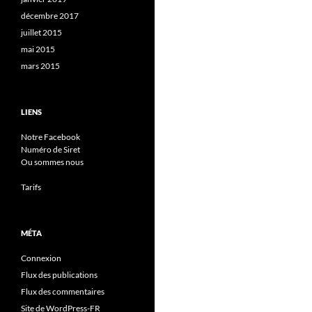
décembre 2017
juillet 2015
mai 2015
mars 2015
LIENS
Notre Facebook
Numéro de Siret
Ou sommes nous
Tarifs
MÉTA
Connexion
Flux des publications
Flux des commentaires
Site de WordPress-FR