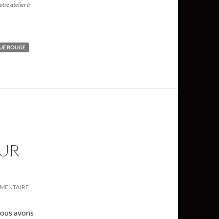
tre atelier à
UE ROUGE
SUR
MMENTAIRE
 nous avons